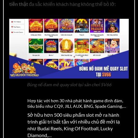
tiền thật
đa sắc khiến khách hàng không thể bỏ lỡ:
Bùng nổ đam mê quay slot tại sân chơi SV66
Hợp tác với hơn 30 nhà phát hành game đình đám,
tiêu biểu như CQ9, JILI, AUX, BNG, Spade Gaming,…
Sở hữu hơn 500 siêu phẩm slot mở ra hành
trình giải trí bất tận với nhiều chủ đề mới lạ
như Budai Reels, King Of Football, Lucky
Diamond,…