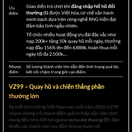
Giao diện trò chơi khi
đăng nhập Nổ hũ đổi
Ưu
thưởng
đã được Việt hóa, cơ chế vận hành
điểm
minh bạch dựa trên công nghệ RNG hiện đại
đảm bảo tính ngẫu nhiên.
Tổ chức nhiều hoạt động ưu đãi đặc sắc như
nạp 200k+ tặng 50k quay hũ mỗi ngày, thưởng
nạp đầu 156% lên đến 6.888k, hoàn thua mỗi
ngày tối đa 2.500k,…
Nhược
Số lượng thành viên lớn dẫn đến tình trạng quá tải,
điểm
kết nối chậm trong giờ cao điểm.
VZ99 – Quay hũ và chiến thắng phần
thưởng lớn
Ra mắt thị trường Việt Nam vào cuối năm 2020, VZ99
nhanh chóng trở thành điểm giải trí hấp dẫn. Sân chơi
mang đến hơn 600 tựa game
no hu doi thuong
độc đáo
khiến các thành viên say đắm không muốn về: