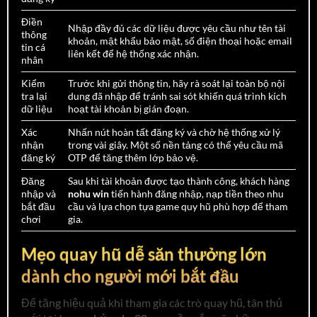
Điền
Nhập đầy đủ các dữ liệu được yêu cầu như tên tài
thông
khoản, mật khẩu bảo mật, số điện thoại hoặc email
tin cá
liên kết để hệ thống xác nhận.
nhân
Kiểm
Trước khi gửi thông tin, hãy rà soát lại toàn bộ nội
tra lại
dung đã nhập để tránh sai sót khiến quá trình kích
dữ liệu
hoạt tài khoản bị gián đoạn.
Xác
Nhấn nút hoàn tất đăng ký và chờ hệ thống xử lý
nhận
trong vài giây. Một số nền tảng có thể yêu cầu mã
đăng ký
OTP để tăng thêm lớp bảo vệ.
Đăng
Sau khi tài khoản được tạo thành công, khách hàng
nhập và
nohu win
tiến hành đăng nhập, nạp tiền theo nhu
bắt đầu
cầu và lựa chọn tựa game quy hũ phù hợp để tham
chơi
gia.
Mẹo quay hũ dễ săn thưởng lớn
dành cho người mới bắt đầu
Để tăng hiệu quả khi tham gia các trò quay hũ, tân thủ