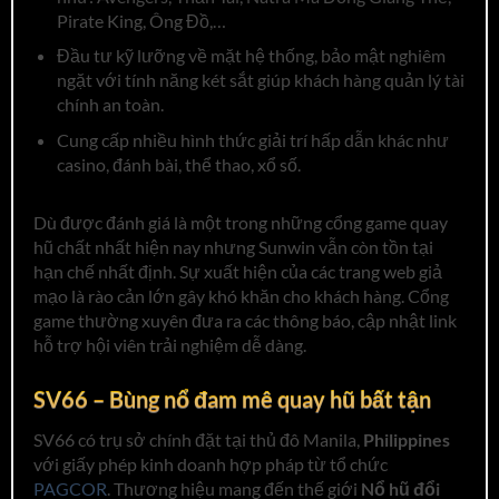
Pirate King, Ông Đồ,…
Đầu tư kỹ lưỡng về mặt hệ thống, bảo mật nghiêm
ngặt với tính năng két sắt giúp khách hàng quản lý tài
chính an toàn.
Cung cấp nhiều hình thức giải trí hấp dẫn khác như
casino, đánh bài, thể thao, xổ số.
Dù được đánh giá là một trong những cổng game quay
hũ chất nhất hiện nay nhưng Sunwin vẫn còn tồn tại
hạn chế nhất định. Sự xuất hiện của các trang web giả
mạo là rào cản lớn gây khó khăn cho khách hàng. Cổng
game thường xuyên đưa ra các thông báo, cập nhật link
hỗ trợ hội viên trải nghiệm dễ dàng.
SV66 – Bùng nổ đam mê quay hũ bất tận
SV66 có trụ sở chính đặt tại thủ đô Manila,
Philippines
với giấy phép kinh doanh hợp pháp từ tổ chức
PAGCOR
. Thương hiệu mang đến thế giới
Nổ hũ đổi