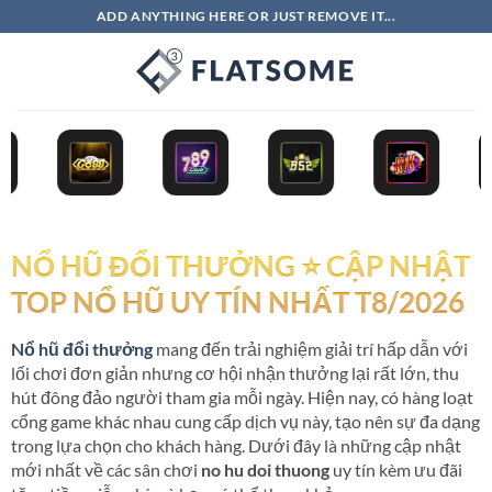
Bỏ
ADD ANYTHING HERE OR JUST REMOVE IT...
qua
nội
dung
NỔ HŨ ĐỔI THƯỞNG ⭐ CẬP NHẬT
TOP NỔ HŨ UY TÍN NHẤT T8/2026
Nổ hũ đổi thưởng
mang đến trải nghiệm giải trí hấp dẫn với
lối chơi đơn giản nhưng cơ hội nhận thưởng lại rất lớn, thu
hút đông đảo người tham gia mỗi ngày. Hiện nay, có hàng loạt
cổng game khác nhau cung cấp dịch vụ này, tạo nên sự đa dạng
trong lựa chọn cho khách hàng. Dưới đây là những cập nhật
mới nhất về các sân chơi
no hu doi thuong
uy tín kèm ưu đãi