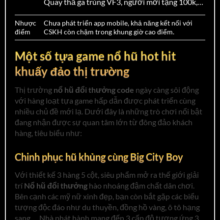
Quay thả ga trúng VF3, người mới tặng 100k,…
Nhược
Chưa phát triển app mobile, khả năng kết nối với
điểm
CSKH còn chậm trong khung giờ cao điểm.
Một số tựa game nổ hũ hot hit
khuấy đảo thị trường
Thị trường
nổ hũ đổi thưởng code
ngày càng sôi động
với hàng loạt tựa game hấp dẫn được phát triển cùng
nhiều chủ đề mới lạ. Dưới đây là những trò chơi nổi bật
đang nhận được sự quan tâm lớn từ đông đảo khách
hàng, tiêu biểu như:
Chinh phục hũ khủng cùng Big City Boy
Với thiết kế 3 hàng 5 cột, siêu phẩm mở ra thế giới giải
trí
Nổ hũ đổi thưởng
hào nhoáng đậm chất dân chơi.
Bên cạnh các mỹ nữ xinh đẹp, bạn còn bắt gặp các biểu
tượng độc đáo như du thuyền, đồng hồ vàng, ô tô hạng
sang,… Nhà phát hành mang đến 3 cấp độ tương ứng 3