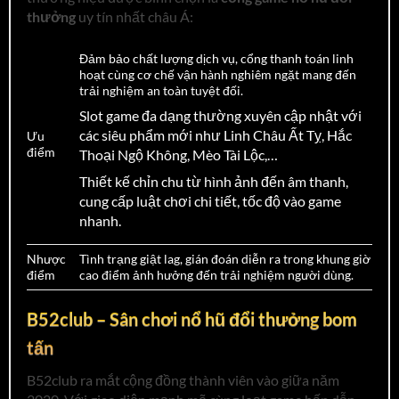
thưởng
uy tín nhất châu Á:
Đảm bảo chất lượng dịch vụ, cổng thanh toán linh
hoạt cùng cơ chế vận hành nghiêm ngặt mang đến
trải nghiệm an toàn tuyệt đối.
Slot game đa dạng thường xuyên cập nhật với
các siêu phẩm mới như Linh Châu Ất Tỵ, Hắc
Ưu
điểm
Thoại Ngộ Không, Mèo Tài Lộc,…
Thiết kế chỉn chu từ hình ảnh đến âm thanh,
cung cấp luật chơi chi tiết, tốc độ vào game
nhanh.
Nhược
Tình trạng giật lag, gián đoán diễn ra trong khung giờ
điểm
cao điểm ảnh hưởng đến trải nghiệm người dùng.
B52club – Sân chơi nổ hũ đổi thưởng bom
tấn
B52club ra mắt cộng đồng thành viên vào giữa năm