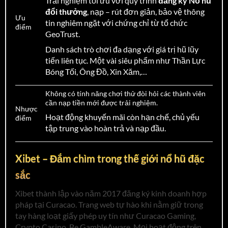
Trải nghiệm tối ưu với quy trình
đăng ký Nổ hũ
đổi thưởng
, nạp – rút đơn giản, bảo vệ thông
Ưu
tin nghiêm ngặt với chứng chỉ từ tổ chức
điểm
GeoTrust.
Danh sách trò chơi đa dạng với giá trị hũ lũy
tiến liên tục. Một vài siêu phẩm như Thần Lực
Bóng Tối, Ông Đồ, Xin Xăm,…
Không có tính năng chơi thử đòi hỏi các thành viên
cần nạp tiền mới được trải nghiệm.
Nhược
Hoạt động khuyến mãi còn hạn chế, chủ yếu
điểm
tập trung vào hoàn trả và nạp đầu.
Xibet – Đắm chìm trong thế giới nổ hũ đặc
sắc
Xibet thành lập vào năm 2017 đăng ký kinh doanh hợp
pháp tại Curacao. Trang web tự hào khi nằm giữ trong
tay hàng loạt giấy phép uy tín như Curacao Gaming,
Crypto Casino, Be GambleAware. Mọi hoạt động trên