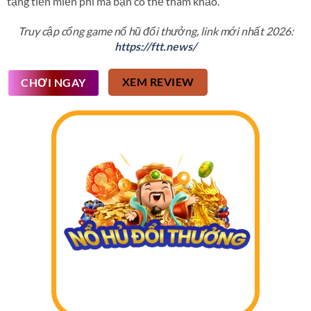
tặng tiền miễn phí mà bạn có thể tham khảo.
Truy cập cổng game nổ hũ đổi thưởng, link mới nhất 2026:
https://ftt.news/
XEM REVIEW
CHƠI NGAY