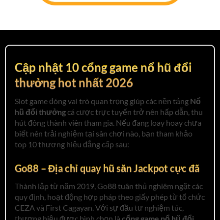
Cập nhật 10 cổng game nổ hũ đổi
thưởng hot nhất 2026
Slot game đóng vai trò quan trọng giúp các nền tảng
Nổ
hũ đổi thưởng
cá cược trực tuyến trở nên hấp dẫn, thu
hút đông thành viên tham gia. Nếu đang loay hoay chưa
biết nên trải nghiệm tại sân chơi nào, bạn tham khảo
top 10 thương hiệu đẳng cấp sau:
Go88 – Địa chỉ quay hũ săn Jackpot cực đã
Thành lập từ năm 2019, Go88 tuân thủ nghiêm ngặt các
quy định, hoạt động hợp pháp theo giấy phép từ tổ chức
CEZA và First Cagayan. Với sự đầu tư nghiệm túc,
thương hiệu được bình chọn là
cổng game nổ hũ đổi