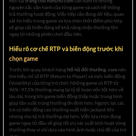
mới tại
trang chủ nohu90 com
cần nắm rõ những
nguyên tắc vận hành của từng game và cách hệ thống
trả thưởng hoạt động. Việc tiếp cận đúng dữ liệu, quan
sát tín hiệu trong game và lựa chọn thời điểm phù hợp
sẽ giúp cải thiện đáng kể khả năng nhận thưởng lớn
ngay từ những phiên chơi đầu tiên.
Hiểu rõ cơ chế RTP và biến động trước khi
chọn game
Trước khi quay, khách hàng
Nổ hũ đổi thưởng .com
nên
tìm hiểu chỉ số RTP (Return to Player) và mức biến động
(Volatility) của từng trò chơi. Những game có RTP từ
96%–97,5% thường mang lại tỷ lệ hoàn vốn tốt hơn về
lâu dài, trong khi game biến động thấp hoặc trung bình
giúp tần suất trúng thưởng ổn định hơn. Ngược lại, các
trò có biến động cao thường xuất hiện jackpot lớn
nhưng chu kỳ trả thưởng dài hơn. Việc lựa chọn đúng
game ngay từ đầu sẽ giúp tối ưu xác suất kích hoạt vòng
thưởng thay vì chỉ dựa vào hình ảnh hoặc chủ đề của trò